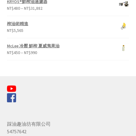
KRYOS®鮮榨油過濾器
NT$
480
–
NT$
31,882
榨油術精進
NT$
5,565
McLee 冷壓 鮮榨 夏威夷果油
NT$
450
–
NT$
990
踩油趣油坊有限公司
54757642