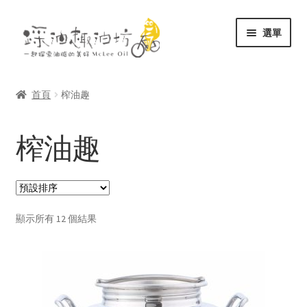
跳
跳
選單
至
至
導
主
展
關於
覽
要
開
列
內
首頁
榨油趣
子
展
容
商店
選
開
榨油趣
單
子
文庫
選
單
聯絡
顯示所有 12 個結果