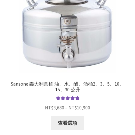
Sansone 義大利圓桶 油、水、醋、酒桶2、3、5、10、
15、30 公升
評分
4.93
滿
NT$
3,680
–
NT$
10,900
分 5
查看選項