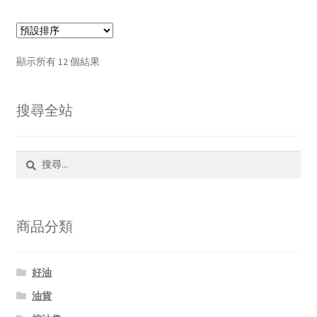
顯示所有 12 個結果
搜尋全站
搜
尋
關
鍵
字:
商品分類
好油
油貨