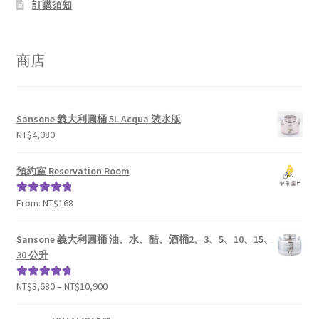
訂購須知
商店
Sansone 義大利圓桶 5L Acqua 裝水版
NT$
4,080
預約室 Reservation Room
From:
NT$
168
評分
5.00
滿
分 5
Sansone 義大利圓桶 油、水、醋、酒桶2、3、5、10、15、
30 公升
NT$
3,680
–
NT$
10,900
評分
4.93
滿
分 5