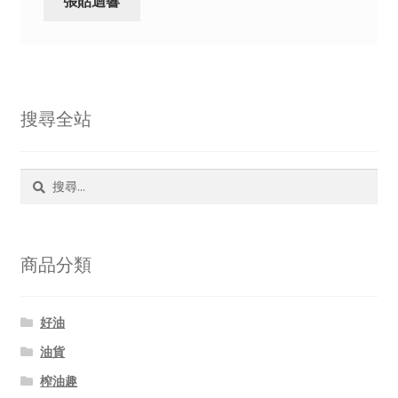
搜尋全站
商品分類
好油
油貨
榨油趣