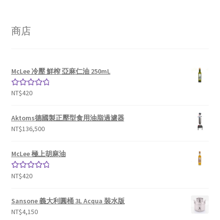
商店
McLee 冷壓 鮮榨 亞麻仁油 250mL
NT$
420
評分
5.00
滿
分 5
Aktoms德國製正壓型食用油脂過濾器
NT$
136,500
McLee 極上胡麻油
NT$
420
評分
5.00
滿
分 5
Sansone 義大利圓桶 3L Acqua 裝水版
NT$
4,150