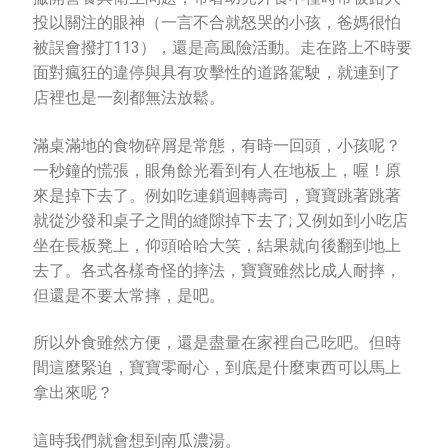
投以關注的眼神（一言不合就怒哭的小孩，爸媽很怕
被誤會撥打113），還是高風險活動。走在路上不時要
面對瘋狂的違停與具有攻擊性的道路駕駛，就連到了
店裡也是一刻都無法放鬆。
滿桌滿地的食物碎屑是常態，有時一回頭，小孩呢？
一秒鐘的慌張，眼角餘光看到有人在地板上，喔！原
來是掉下去了。例如吃連鎖迴轉壽司，寶寶跳著跳著
就從沙發和桌子之間的縫隙掉下去了; 又例如到小吃店
坐在長板凳上，仰頭哈哈大笑，結果就向後翻到地上
去了。各式各樣奇怪的摔法，寶寶雖然比成人耐摔，
但還是不要太常摔，是吧。
所以外食雖然方便，還是盡量在家裡自己吃吧。但時
間這麼緊迫，寶寶零耐心，到底是什麼東西可以馬上
拿出來呢？
這時我們就會想到南瓜濃湯。