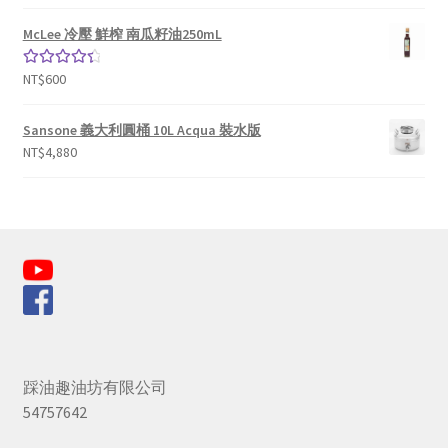
McLee 冷壓 鮮榨 南瓜籽油250mL
NT$
600
評分
4.50
滿分 5
Sansone 義大利圓桶 10L Acqua 裝水版
NT$
4,880
踩油趣油坊有限公司
54757642