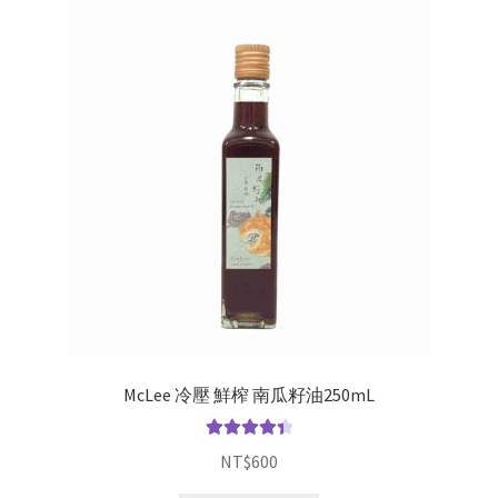
McLee 冷壓 鮮榨 南瓜籽油250mL
評分
4.50
NT$
600
滿分 5