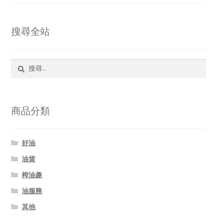
搜尋全站
搜
尋
關
鍵
字:
商品分類
好油
油貨
榨油趣
油服務
其他