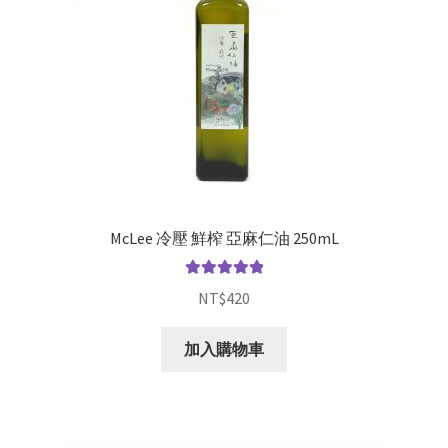
McLee 冷壓 鮮榨 亞麻仁油 250mL
評分
5.00
滿
NT$
420
分 5
加入購物車