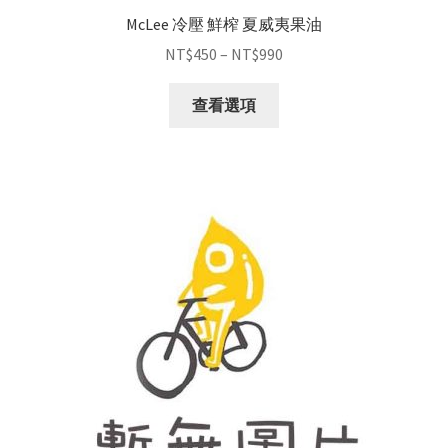
McLee 冷壓 鮮榨 夏威夷果油
NT$
450
–
NT$
990
查看選項