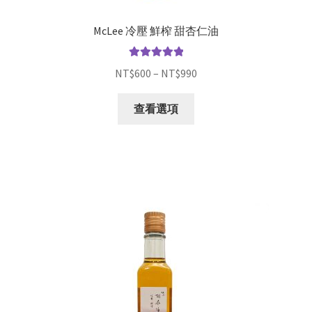
McLee 冷壓 鮮榨 甜杏仁油
評分
5.00
滿
NT$
600
–
NT$
990
分 5
查看選項