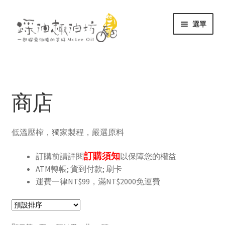
跳
跳
選單
至
至
導
主
展
關於
覽
要
開
列
內
子
展
容
商店
選
開
商店
單
子
文庫
選
單
低溫壓榨，獨家製程，嚴選原料
聯絡
訂購須知
訂購前請詳閱
以保障您的權益
ATM轉帳; 貨到付款; 刷卡
運費一律NT$99，滿NT$2000免運費