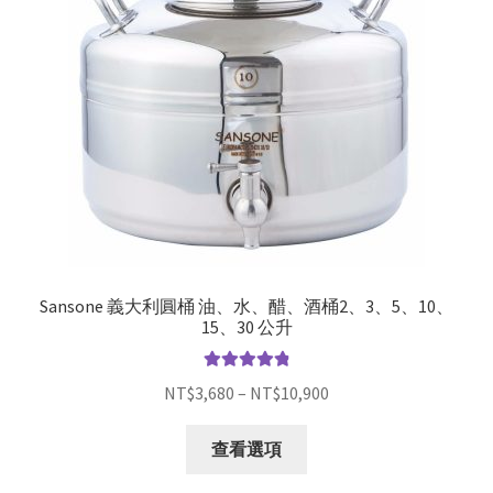
Sansone 義大利圓桶 油、水、醋、酒桶2、3、5、10、
15、30 公升
評分
4.93
滿
NT$
3,680
–
NT$
10,900
分 5
查看選項