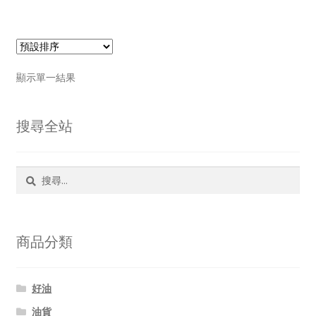
顯示單一結果
搜尋全站
搜
尋
關
鍵
字:
商品分類
好油
油貨