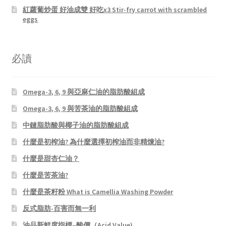
紅蘿蔔炒蛋 好油成雙 好吃x3 Stir-fry carrot with scrambled
eggs
必讀
Omega-3, 6, 9 與亞麻仁油的脂肪酸組成
Omega-3, 6, 9 與苦茶油的脂肪酸組成
中鏈脂肪酸與椰子油的脂肪酸組成
什麼是初榨油? 為什麼選擇初榨油而非精煉油?
什麼是甜杏仁油？
什麼是苦茶油?
什麼是茶籽粉 What is Camellia Washing Powder
反式脂肪-百害而無一利
油品新鮮度指標–酸價（Acid Value)