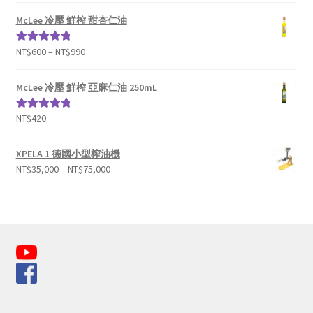
McLee 冷壓 鮮榨 甜杏仁油
NT$
600
–
NT$
990
評分
5.00
滿
分 5
McLee 冷壓 鮮榨 亞麻仁油 250mL
NT$
420
評分
5.00
滿
分 5
XPELA 1 德國小型榨油機
NT$
35,000
–
NT$
75,000