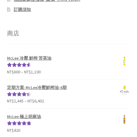
訂購須知
商店
McLee 冷壓 鮮榨 苦茶油
NT$
600
–
NT$
1,100
評分
4.69
滿分 5
定期方案-McLee冷壓鮮榨油-6期
NT$
2,445
–
NT$
6,402
評分
4.50
滿分 5
McLee 極上胡麻油
NT$
420
評分
5.00
滿
分 5