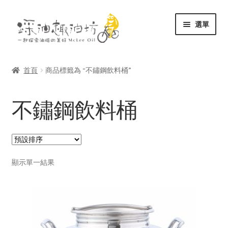
跳
跳
選單
至
至
導
主
展
關於
覽
要
開
列
內
首頁
商品標籤為 “不鏽鋼飲料桶”
子
展
容
商店
選
開
不鏽鋼飲料桶
單
子
文庫
選
單
聯絡
顯示單一結果