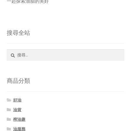
一起探索油脂的美好
搜尋全站
搜
尋
關
鍵
字:
商品分類
好油
油貨
榨油趣
油服務