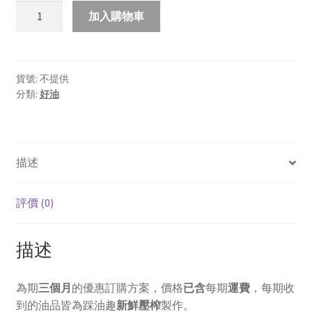
定
加入購物車
期
方
案-
McLee
貨號:
不提供
分類:
好油
冷
壓
鮮
榨
描述
油-3
期
數
評價 (0)
量
描述
為期
三個月
的優惠訂購方案，價格
已含
每期
運費
，每期收
到的油品皆為踩油趣
新鮮壓榨
製作。