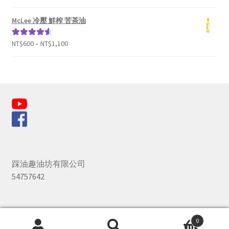
McLee 冷壓 鮮榨 苦茶油
NT$
600
–
NT$
1,100
評分
4.69
滿分 5
踩油趣油坊有限公司
54757642
0