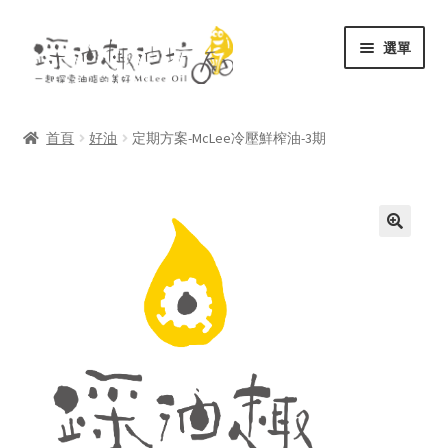
跳
跳
選單
至
至
導
主
展
關於
覽
要
開
列
內
首頁
好油
定期方案-McLee冷壓鮮榨油-3期
子
展
容
商店
選
開
單
子
文庫
選
單
聯絡