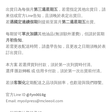
出貨日為每個月
第三週星期五
，若需指定其他出貨日，請
來信或官方Line告知，且須晚於表定出貨日。
若
遇國定連續假期
則提前至當月
第二週星期五
出貨。
每期皆可
單次加購
其他油品(無須額外運費)，但請於當期
月初告知
。
若需更改配送時間，請盡早告知，且更改之日期須晚於表
訂出貨日。
本方案 若選擇貨到付款，須於第一次到貨時付清。
選擇 匯款轉帳 或 信用卡付款，須於第一次出貨前付清。
若須
客製化
定期配送之品項與頻率，也歡迎與我們聯繫。
官方Line ID
@fyn0018g
Email: myoilpress@mcleeoil.com