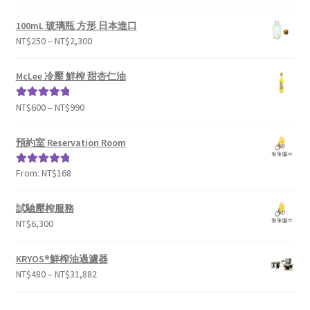
分 5
100mL 玻璃瓶 方形 日本進口
NT$
250
–
NT$
2,300
McLee 冷壓 鮮榨 甜杏仁油
NT$
600
–
NT$
990
評分
5.00
滿
分 5
預約室 Reservation Room
From:
NT$
168
評分
5.00
滿
分 5
試驗壓榨服務
NT$
6,300
KRYOS®鮮榨油過濾器
NT$
480
–
NT$
31,882