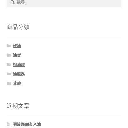
尋
關
鍵
字:
商品分類
好油
油貨
榨油趣
油服務
其他
近期文章
關於那個玄米油