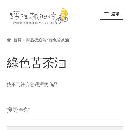
跳
跳
選單
至
至
導
主
展
關於
覽
要
開
列
內
首頁
商品標籤為 “綠色苦茶油”
子
展
容
商店
選
開
綠色苦茶油
單
子
文庫
選
單
聯絡
找不到符合您選擇的商品
搜尋全站
搜