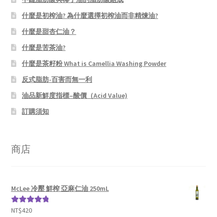
什麼是初榨油? 為什麼選擇初榨油而非精煉油?
什麼是甜杏仁油？
什麼是苦茶油?
什麼是茶籽粉 What is Camellia Washing Powder
反式脂肪-百害而無一利
油品新鮮度指標–酸價（Acid Value)
訂購須知
商店
McLee 冷壓 鮮榨 亞麻仁油 250mL
NT$
420
評分
5.00
滿