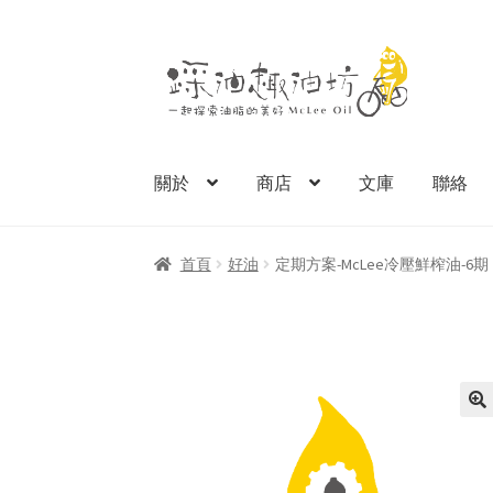
跳
跳
至
至
導
主
覽
要
列
內
關於
商店
文庫
聯絡
容
首頁
好油
定期方案-McLee冷壓鮮榨油-6期