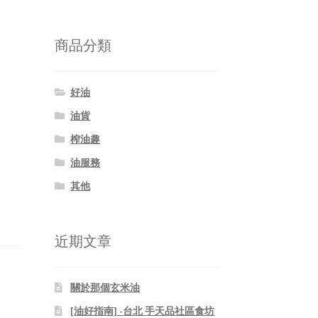
關
鍵
字:
商品分類
好油
油貨
榨油趣
油服務
其他
近期文章
關於那個玄米油
[油好指南] -台北 手天品社區食坊