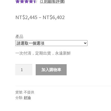
(
2
則顧客評價)
評分
2
4.50
/
5，已有
位
NT$
2,445
–
NT$
6,402
顧客進行
評分
產品
定
加入購物車
期
方
案-
McLee
貨號:
不提供
分類:
好油
冷
壓
鮮