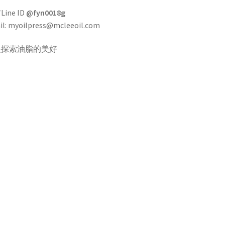
ine ID
@fyn0018g
il: myoilpress@mcleeoil.com
起探索油脂的美好