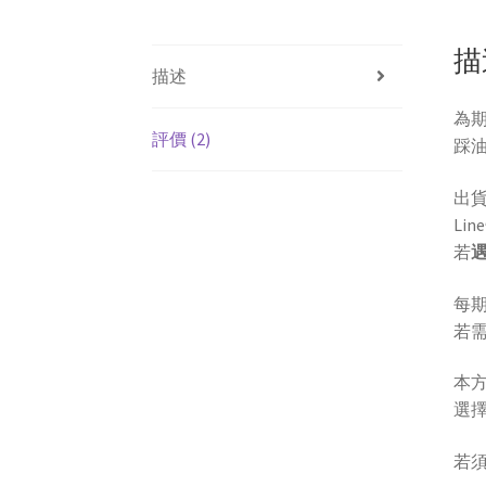
描
描述
為
評價 (2)
踩
出
Li
若
每
若
本
選擇
若