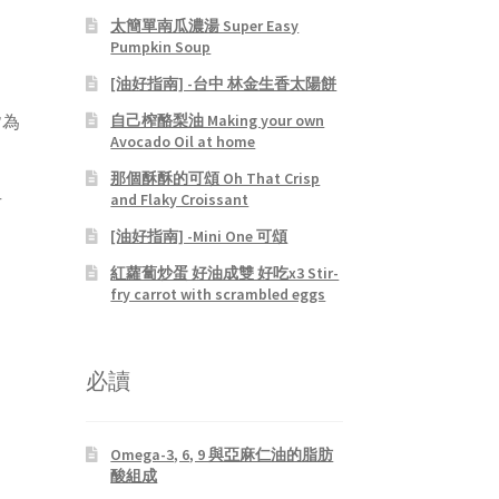
太簡單南瓜濃湯 Super Easy
Pumpkin Soup
[油好指南] -台中 林金生香太陽餅
皆為
自己榨酪梨油 Making your own
Avocado Oil at home
那個酥酥的可頌 Oh That Crisp
and Flaky Croissant
方
[油好指南] -Mini One 可頌
紅蘿蔔炒蛋 好油成雙 好吃x3 Stir-
fry carrot with scrambled eggs
。
必讀
Omega-3, 6, 9 與亞麻仁油的脂肪
酸組成