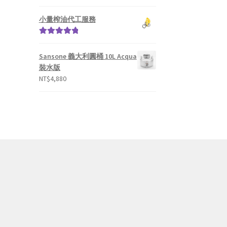
小量榨油代工服務
評分
5.00
滿
分 5
Sansone 義大利圓桶 10L Acqua
裝水版
NT$
4,880