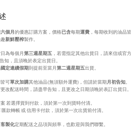
榨
油-6
述
期
數
期
六個月
的優惠訂購方案，價格
已含
每期
運費
，每期收到的油品
量
油趣
新鮮壓榨
製作。
貨日為每個月
第三週星期五
，若需指定其他出貨日，請來信或官
ne告知，且須晚於表定出貨日。
遇國定連續假期
則提前至當月
第二週星期五
出貨。
期皆可
單次加購
其他油品(無須額外運費)，但請於當期
月初告知
。
需更改配送時間，請盡早告知，且更改之日期須晚於表訂出貨日
方案 若選擇貨到付款，須於第一次到貨時付清。
 匯款轉帳 或 信用卡付款，須於第一次出貨前付清。
須
客製化
定期配送之品項與頻率，也歡迎與我們聯繫。