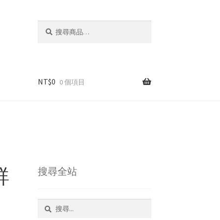
搜
搜
尋
尋
關
鍵
字:
NT$
0
0 個項目
鮮
搜尋全站
搜
尋