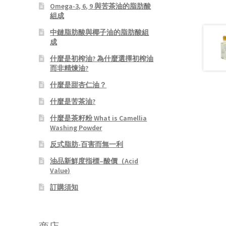
Omega-3, 6, 9 與苦茶油的脂肪酸
組成
中鏈脂肪酸與椰子油的脂肪酸組
成
什麼是初榨油? 為什麼選擇初榨油
而非精煉油?
什麼是甜杏仁油？
什麼是苦茶油?
什麼是茶籽粉 What is Camellia
Washing Powder
反式脂肪-百害而無一利
油品新鮮度指標–酸價（Acid
Value)
訂購須知