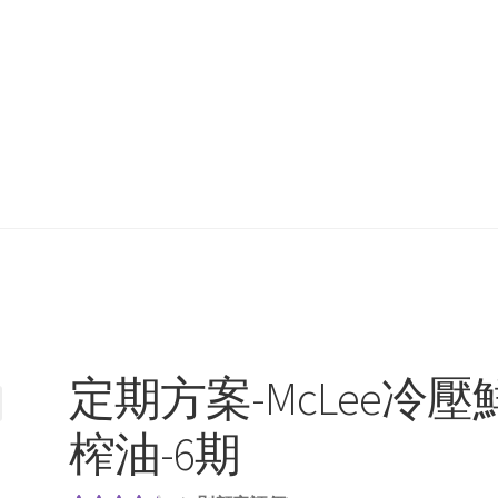
定期方案-McLee冷壓
榨油-6期