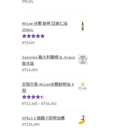
商店
McLee 冷壓 鮮榨 亞麻仁油
250mL
NT$
420
評分
5.00
滿
分 5
Sansone 義大利圓桶 5L Acqua
裝水版
NT$
4,080
定期方案-McLee冷壓鮮榨油-6
期
NT$
2,445
–
NT$
6,402
評分
4.50
滿分 5
XPELA 2 德國小型榨油機
NT$
38,400