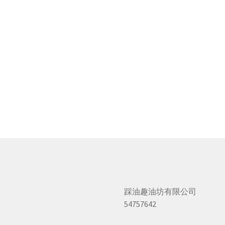
踩油趣油坊有限公司
54757642