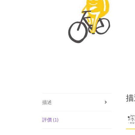
描
描述
評價 (1)