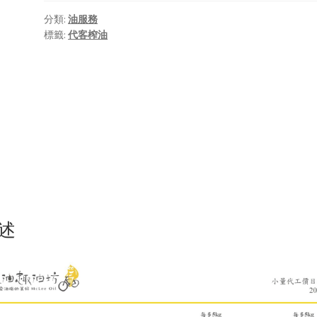
5，已有
位
分類:
油服務
顧客進行評
標籤:
代客榨油
分
述