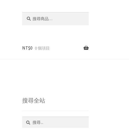
搜
搜
尋
尋
關
鍵
字:
NT$
0
0 個項目
搜尋全站
搜
尋