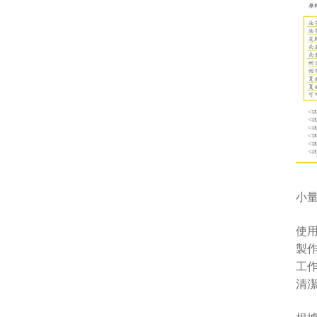
小
使
製
工
清