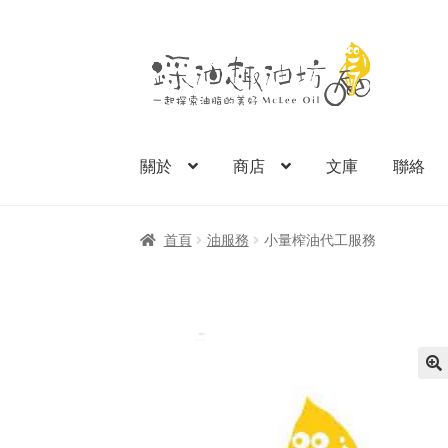
跳
跳
至
至
導
主
覽
要
列
內
關於
商店
文庫
聯絡
容
首頁
油服務
小量榨油代工服務