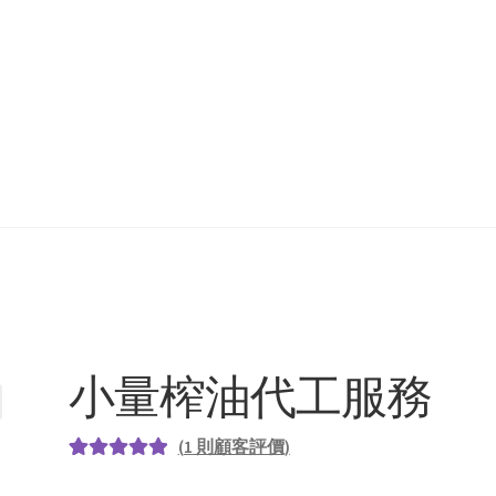
小量榨油代工服務
(
1
則顧客評價)
評分
1
5.00
/