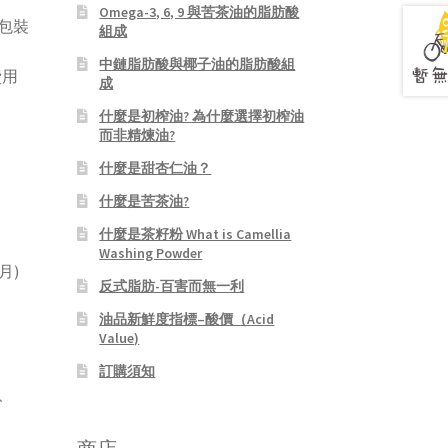
Omega-3, 6, 9 與苦茶油的脂肪酸
包裝
組成
中鏈脂肪酸與椰子油的脂肪酸組
費用
成
什麼是初榨油? 為什麼選擇初榨油
而非精煉油?
什麼是甜杏仁油？
什麼是苦茶油?
什麼是茶籽粉 What is Camellia
Washing Powder
月)
反式脂肪-百害而無一利
油品新鮮度指標–酸價（Acid
Value)
訂購須知
、