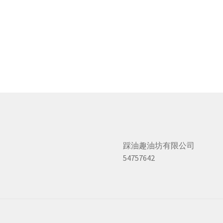
踩油趣油坊有限公司
54757642