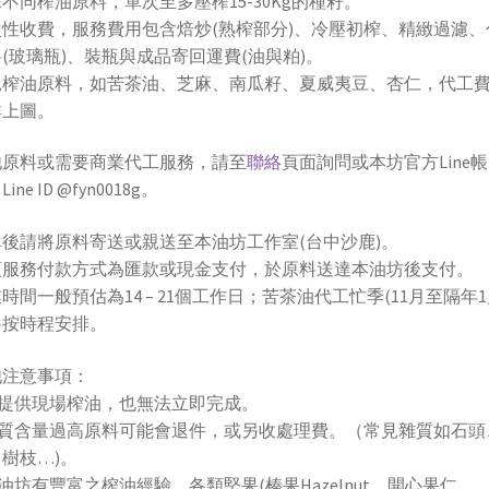
不同榨油原料，單次至多壓榨15-30Kg的種籽。
次性收費，服務費用包含焙炒(熟榨部分)、冷壓初榨、精緻過濾、
(玻璃瓶)、裝瓶與成品寄回運費(油與粕)。
見榨油原料，如苦茶油、芝麻、南瓜籽、夏威夷豆、杏仁，代工
詳上圖。
他原料或需要商業代工服務，請至
聯絡
頁面詢問或本坊官方Line帳
ine ID @fyn0018g。
後請將原料寄送或親送至本油坊工作室(台中沙鹿)。
項服務付款方式為匯款或現金支付，於原料送達本油坊後支付。
時間一般預估為14 – 21個工作日；苦茶油代工忙季(11月至隔年1
另按時程安排。
他注意事項：
無提供現場榨油，也無法立即完成。
.雜質含量過高原料可能會退件，或另收處理費。（常見雜質如石頭
樹枝…)。
本油坊有豐富之榨油經驗，各類堅果(榛果Hazelnut、開心果仁