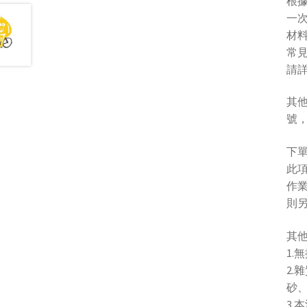
根據
一
材料
常
請
其
號，L
下單
此
作業
則
其
1.
2
砂、
3.