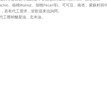
stachio、核桃Walnut、胡桃Pecan等)、可可豆、南杏、紫蘇籽與
等，若有代工需求，皆歡迎來信詢問。
無代工壓榨酪梨油、玄米油。