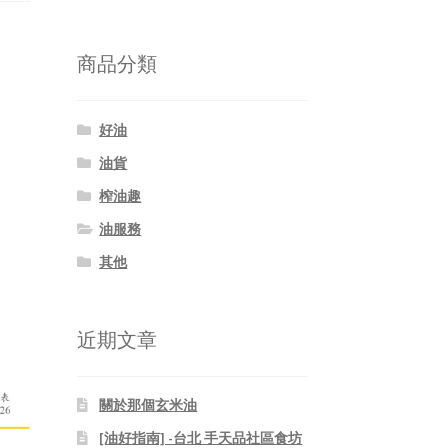
關
鍵
字:
商品分類
好油
油貨
榨油趣
油服務
其他
近期文章
關於那個玄米油
[油好指南] -台北 手天品社區食坊