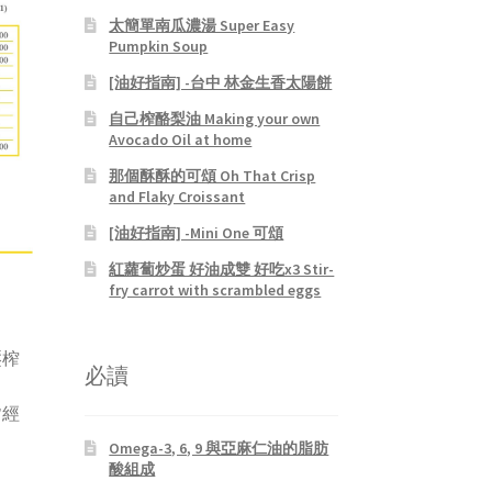
太簡單南瓜濃湯 Super Easy
Pumpkin Soup
[油好指南] -台中 林金生香太陽餅
自己榨酪梨油 Making your own
Avocado Oil at home
那個酥酥的可頌 Oh That Crisp
and Flaky Croissant
[油好指南] -Mini One 可頌
紅蘿蔔炒蛋 好油成雙 好吃x3 Stir-
fry carrot with scrambled eggs
壓榨
必讀
皆經
Omega-3, 6, 9 與亞麻仁油的脂肪
酸組成