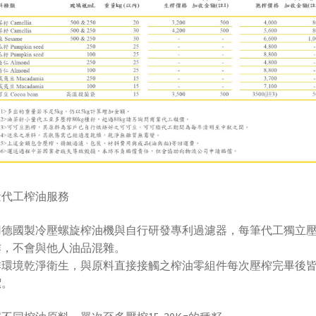
量代工榨油服務
用德國製冷壓螺旋榨油機與自行研發專利過濾器，每筆代工獨立
作，不會與他人油品混雜。
作環境乾淨衛生，與原料直接接觸之榨油零組件每次壓榨完畢後
潔。