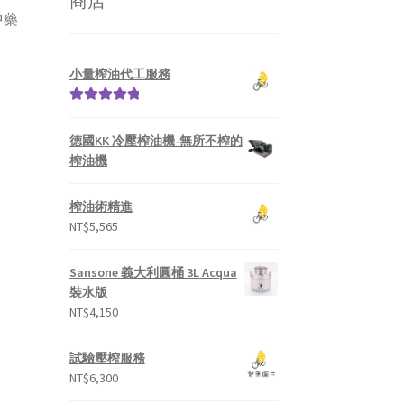
商店
中藥
小量榨油代工服務
評分
5.00
滿
分 5
德國KK 冷壓榨油機-無所不榨的
榨油機
榨油術精進
NT$
5,565
Sansone 義大利圓桶 3L Acqua
裝水版
NT$
4,150
試驗壓榨服務
NT$
6,300