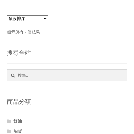
顯示所有 2 個結果
搜尋全站
搜
尋
關
鍵
字:
商品分類
好油
油貨