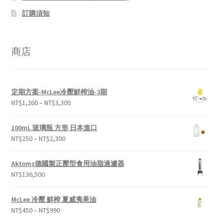
訂購須知
商店
定期方案-McLee冷壓鮮榨油-3期
NT$
1,260
–
NT$
3,300
100mL 玻璃瓶 方形 日本進口
NT$
250
–
NT$
2,300
Aktoms德國製正壓型食用油脂過濾器
NT$
136,500
McLee 冷壓 鮮榨 夏威夷果油
NT$
450
–
NT$
990