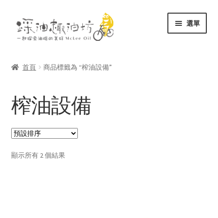
跳
跳
選單
至
至
導
主
展
關於
覽
要
開
列
內
首頁
商品標籤為 “榨油設備”
子
展
容
商店
選
開
榨油設備
單
子
文庫
選
單
聯絡
顯示所有 2 個結果