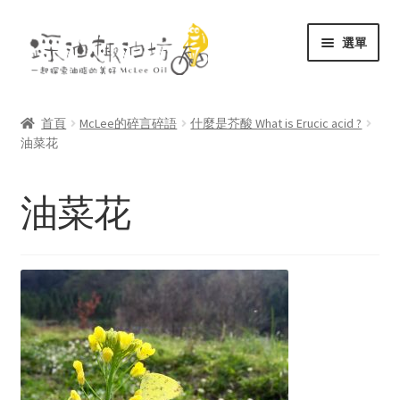
跳
跳
選單
至
至
導
主
展
關於
覽
要
開
列
內
首頁
McLee的碎言碎語
什麼是芥酸 What is Erucic acid ?
子
展
油菜花
容
商店
選
開
單
子
文庫
油菜花
選
單
聯絡