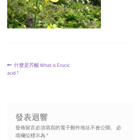
文
上
什麼是芥酸 What is Erucic
一
acid ?
章
篇
導
文
章:
覽
發表迴響
發佈留言必須填寫的電子郵件地址不會公開。
必
填欄位標示為
*