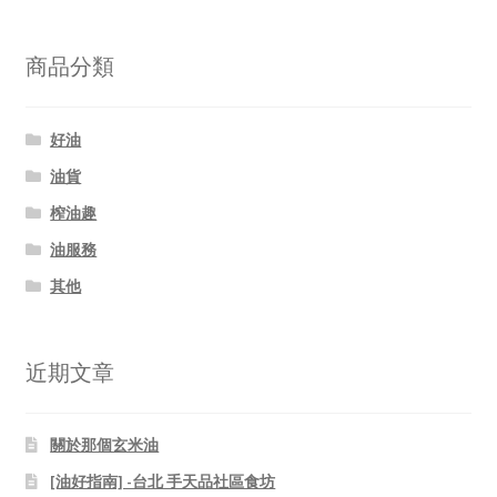
關
鍵
字:
商品分類
好油
油貨
榨油趣
油服務
其他
近期文章
關於那個玄米油
[油好指南] -台北 手天品社區食坊