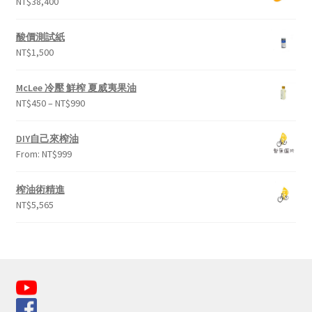
NT$
38,400
酸價測試紙
NT$
1,500
McLee 冷壓 鮮榨 夏威夷果油
NT$
450
–
NT$
990
DIY自己來榨油
From:
NT$
999
榨油術精進
NT$
5,565