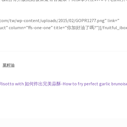
il.com/tw/wp-content/uploads/2015/02/GOPR1277.png” link=”
duct” column=”ffs-one-one” title=”你加好油了嗎?”][/fruitful_ibo
、
菜籽油
下
sotto with
如何炸出完美蒜酥-How to fry perfect garlic brunoise
一
篇
文
章: