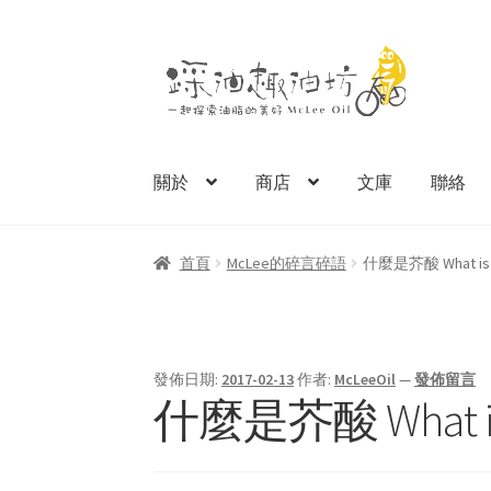
跳
跳
至
至
導
主
覽
要
列
內
關於
商店
文庫
聯絡
容
首頁
McLee的碎言碎語
什麼是芥酸 What is Er
發佈日期:
2017-02-13
作者:
McLeeOil
—
發佈留言
什麼是芥酸 What is E