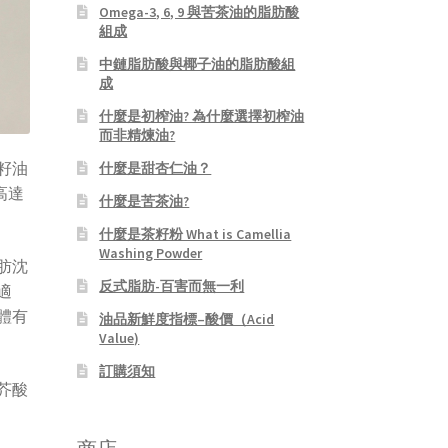
Omega-3, 6, 9 與苦茶油的脂肪酸
組成
中鏈脂肪酸與椰子油的脂肪酸組
成
什麼是初榨油? 為什麼選擇初榨油
而非精煉油?
籽油
什麼是甜杏仁油？
高達
什麼是苦茶油?
什麼是茶籽粉 What is Camellia
Washing Powder
肪沈
反式脂肪-百害而無一利
適
體有
油品新鮮度指標–酸價（Acid
Value)
訂購須知
芥酸