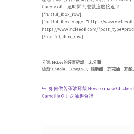
Canola oil，這時間怎麼就這麼接近？
[fruitful_ibox_row]
[fruitful_ibox image=”https://www.mcleeo
https://www.mcleeoil.com/?post_type=pro
[/fruitful_ibox_row]
分類:
McLee的碎言碎語
、
未分類
標籤:
Canola
、
Omega-9
、
脂肪酸
、
芥花油
、
芥酸
文
上
如何做苦茶油雞飯 How to make Chicken Ri
一
Camellia Oil -踩油趣食譜
章
篇
導
文
章:
覽