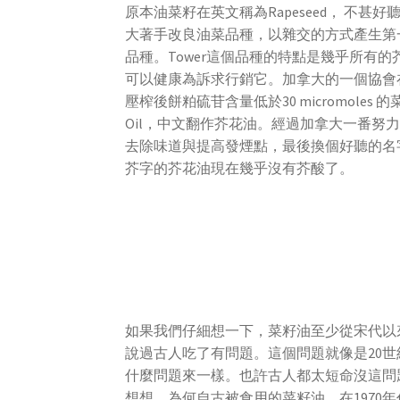
原本油菜籽在英文稱為Rapeseed， 不
大著手改良油菜品種，以雜交的方式產生第一
品種。Tower這個品種的特點是幾乎所有的芥酸
可以健康為訴求行銷它。加拿大的一個協會在1
壓榨後餅粕硫苷含量低於30 micromoles 的菜
Oil，中文翻作芥花油。經過加拿大一番努
去除味道與提高發煙點，最後換個好聽的名
芥字的芥花油現在幾乎沒有芥酸了。
如果我們仔細想一下，菜籽油至少從宋代以
說過古人吃了有問題。這個問題就像是20
什麼問題來一樣。也許古人都太短命沒這問
想想，為何自古被食用的菜籽油，在1970