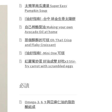
太簡單南瓜濃湯 Super Easy
Pumpkin Soup
[油好指南] -台中 林金生香太陽餅
自己榨酪梨油 Making your own
Avocado Oil at home
那個酥酥的可頌 Oh That Crisp
and Flaky Croissant
[油好指南] -Mini One 可頌
紅蘿蔔炒蛋 好油成雙 好吃x3 Stir-
fry carrot with scrambled eggs
必讀
Omega-3, 6, 9 與亞麻仁油的脂肪
酸組成