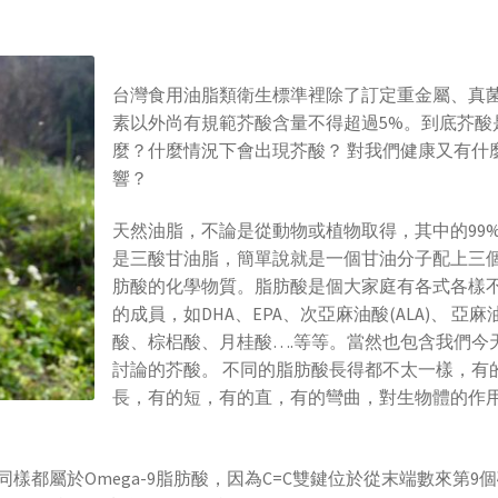
台灣食用油脂類衛生標準裡除了訂定重金屬、真
素以外尚有規範芥酸含量不得超過5%。到底芥酸
麼？什麼情況下會出現芥酸？ 對我們健康又有什
響？
天然油脂，不論是從動物或植物取得，其中的99
是三酸甘油脂，簡單說就是一個甘油分子配上三
肪酸的化學物質。脂肪酸是個大家庭有各式各樣
的成員，如DHA、EPA、次亞麻油酸(ALA)、 亞麻
酸、棕梠酸、月桂酸….等等。當然也包含我們今
討論的芥酸。 不同的脂肪酸長得都不太一樣，有
長，有的短，有的直，有的彎曲，對生物體的作
都屬於Omega-9脂肪酸，因為C=C雙鍵位於從末端數來第9