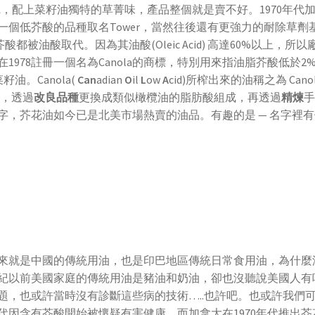
甚好聽，配上菜籽油獨特的草菁味，產品整個就是賣不好。1970年代
個低芥酸的品種取名Tower，當然往後還有更強力的耐除草劑
都被油酸取代。因為其油酸(Oleic Acid) 高達60%以上，所以
978註冊一個名為Canola的商標，特別用來指油脂芥酸低於2
籽油。Canola(
Can
adian
O
il
L
ow
A
cid)所榨出來的油稱之為 Cano
力，透過
改良品種
更換成類似橄欖油的脂肪酸組成，再透過
精煉
字，芥花油如今已是北美市場熱賣的油品。有趣的是 — 名字裡有
來就是中國的傳統用油，也是印巴地區傳統日常食用油，為什麼
世紀以前美國家庭的傳統用油是豬油和奶油，卻也沒聽說美國人有
題，也或許當時沒有診斷這些病的技術…..也許吧。也或許我們
年代因含有芥酸開始被懷疑有害健康，而加拿大在1970年代推出芥