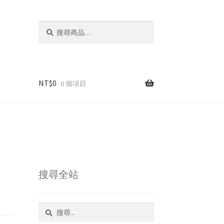
搜
搜
尋
尋
關
鍵
字:
NT$
0
0 個項目
搜尋全站
搜
尋