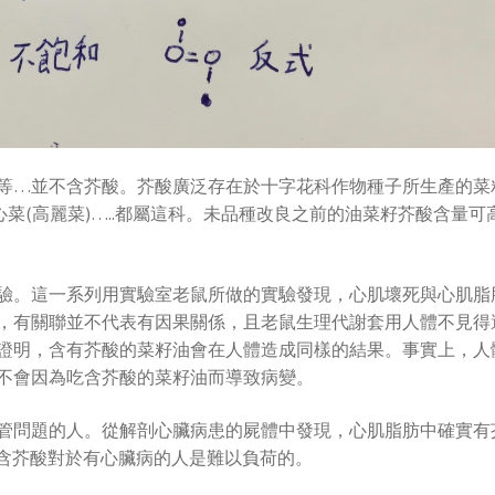
等…並不含芥酸。芥酸廣泛存在於十字花科作物種子所生產的菜
心菜(高麗菜)…..都屬這科。未品種改良之前的油菜籽芥酸含量可
實驗。這一系列用實驗室老鼠所做的實驗發現，心肌壞死與心肌脂
，有關聯並不代表有因果關係，且老鼠生理代謝套用人體不見得
證明，含有芥酸的菜籽油會在人體造成同樣的結果。事實上，人
不會因為吃含芥酸的菜籽油而導致病變。
管問題的人。從解剖心臟病患的屍體中發現，心肌脂肪中確實有
食中含芥酸對於有心臟病的人是難以負荷的。