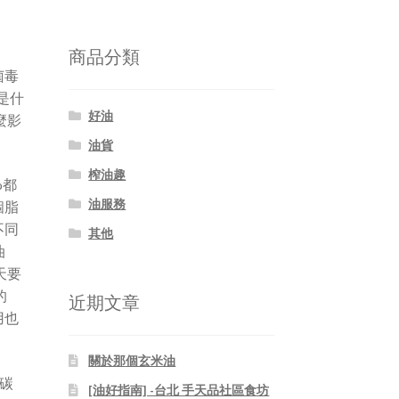
關
鍵
字:
商品分類
菌毒
是什
好油
麼影
油貨
榨油趣
%都
油服務
個脂
不同
其他
油
天要
的
近期文章
用也
關於那個玄米油
個碳
[油好指南] -台北 手天品社區食坊