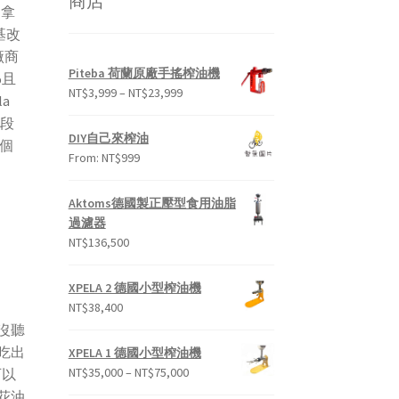
商店
加拿
基改
廠商
Piteba 荷蘭原廠手搖榨油機
%且
NT$
3,999
–
NT$
23,999
la
手段
DIY自己來榨油
個
From:
NT$
999
Aktoms德國製正壓型食用油脂
過濾器
NT$
136,500
XPELA 2 德國小型榨油機
NT$
38,400
沒聽
吃出
XPELA 1 德國小型榨油機
NT$
35,000
–
NT$
75,000
可以
花油