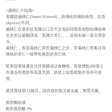
<扁桃仁小知識>
美國甜扁桃仁(Sweet Almond)，與傳統所稱的南杏、北杏
(Apricot)不同。
扁桃仁在最初從美國出口至中文地區時因長相類似傳統南
北杏所以被翻譯成「美國大杏仁」，這個名稱一直沿用至
今。
扁桃仁，有甜扁桃仁與苦扁桃仁之分，苦扁桃仁有毒且與
傳統的杏仁一樣帶有典型的杏仁味。
堅果甜香味適合涼拌菜餚或沾食麵包，高發煙點200度Ｃ
亦適合煎煮炒等高溫烹調，烘焙上如蛋糕製作等亦可使
用。
最佳賞味期 12個月。請存放於陰涼避光處，無需冷藏。
脂肪酸組成
飽和脂肪酸 3%