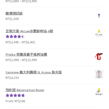
NT$
3,680
–
NT$
10,900
評分
4.93
滿
分 5
酸價測試紙
NT$
1,500
定期方案-McLee冷壓鮮榨油-6期
NT$
2,445
–
NT$
6,402
評分
4.50
滿分 5
Piteba 荷蘭原廠手搖榨油機
NT$
3,999
–
NT$
23,999
Sansone 義大利圓桶 3L Acqua 裝水版
NT$
4,150
預約室 Reservation Room
From:
NT$
168
評分
5.00
滿
分 5