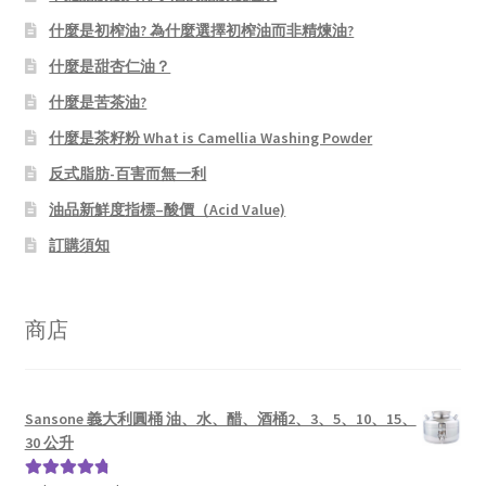
什麼是初榨油? 為什麼選擇初榨油而非精煉油?
什麼是甜杏仁油？
什麼是苦茶油?
什麼是茶籽粉 What is Camellia Washing Powder
反式脂肪-百害而無一利
油品新鮮度指標–酸價（Acid Value)
訂購須知
商店
Sansone 義大利圓桶 油、水、醋、酒桶2、3、5、10、15、
30 公升