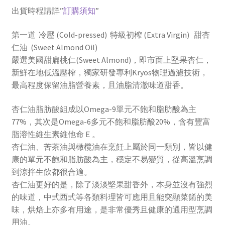
出貨時程請詳”
訂購須知
”
第一道 冷壓 (Cold-pressed) 特級初榨 (Extra Virgin) 甜杏
仁油 (Sweet Almond Oil)
嚴選美國甜扁桃仁(Sweet Almond)，即市面上堅果杏仁，
新鮮在地低溫壓榨，獨家研發專利Kryos物理過濾技術，
最高程度保留油脂營養素，且油脂清澈味道甜香。
杏仁油脂肪酸組成以Omega-9單元不飽和脂肪酸為主
77%，其次是Omega-6多元不飽和脂肪酸20%，含有豐富
脂溶性維生素維他命Ｅ。
杏仁油、苦茶油與橄欖油在烹飪上屬於同一類別，皆以健
康的單元不飽和脂肪酸為主，穩定不易變質，從高溫烹調
到涼拌生飲都很合適。
杏仁油更好的是，除了淡淡堅果甜香外，本身並沒有強烈
的味道，中式西式等各類料理皆可應用且能突顯菜餚的美
味，烘焙上亦多有用途，是非常優秀且健康的通用型烹調
用油。