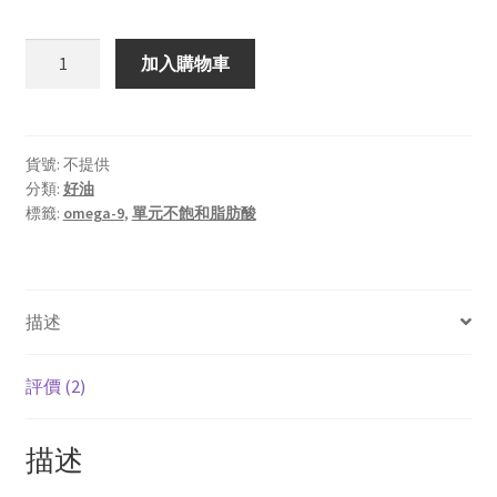
McLee
加入購物車
冷
壓
鮮
榨
貨號:
不提供
分類:
好油
甜
標籤:
omega-9
,
單元不飽和脂肪酸
杏
仁
油
數
描述
量
評價 (2)
描述