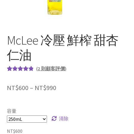
McLee 冷壓 鮮榨 甜杏
仁油
(
2
則顧客評價)
評分
2
5.00
/
5，已有
位
NT$
600
–
NT$
990
顧客進行評
分
容量
清除
NT$
600