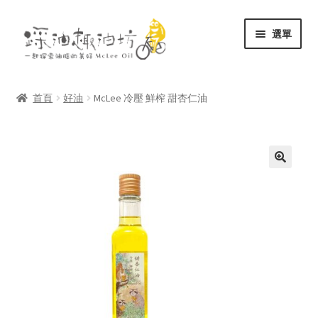
跳
跳
選單
至
至
導
主
展
關於
覽
要
開
列
內
首頁
好油
McLee 冷壓 鮮榨 甜杏仁油
子
展
容
商店
選
開
單
子
文庫
選
單
聯絡