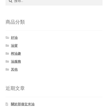
尋
關
鍵
字:
商品分類
好油
油貨
榨油趣
油服務
其他
近期文章
關於那個玄米油