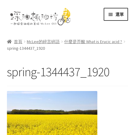
跳
跳
選單
至
至
導
主
展
關於
覽
要
開
列
內
首頁
McLee的碎言碎語
什麼是芥酸 What is Erucic acid ?
子
展
spring-1344437_1920
容
商店
選
開
單
子
文庫
spring-1344437_1920
選
單
聯絡