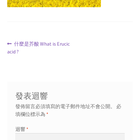
文
上
什麼是芥酸 What is Erucic
一
acid ?
章
篇
導
文
章:
覽
發表迴響
發佈留言必須填寫的電子郵件地址不會公開。
必
填欄位標示為
*
迴響
*