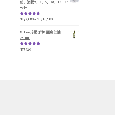
醋、酒桶2、3、5、10、15、30
公升
NT$
3,680
–
NT$
10,900
評分
4.93
滿
分 5
McLee 冷壓 鮮榨 亞麻仁油
250mL
NT$
420
評分
5.00
滿
分 5