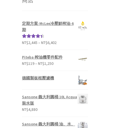
商店
定期方案-McLee冷壓鮮榨油-6
期
NT$
2,445
–
NT$
6,402
評分
4.50
滿分 5
Piteba 榨油機零件配件
NT$
119
–
NT$
1,250
德國製板框壓濾機
Sansone 義大利圓桶 10L Acqua
裝水版
NT$
4,880
Sansone 義大利圓桶 油、水、