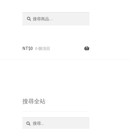
搜
搜
尋
尋
關
鍵
字:
NT$
0
0 個項目
搜尋全站
搜
尋