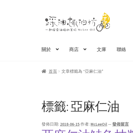
跳
跳
至
至
導
主
覽
要
列
內
關於
商店
文庫
聯絡
容
首頁
文章標籤為 “亞麻仁油”
標籤:
亞麻仁油
發佈日期:
2018-06-15
作者:
McLeeOil
—
發佈留言