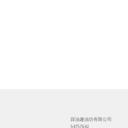
踩油趣油坊有限公司
54757642