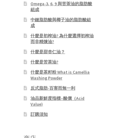
Omega-3, 6, 9 與苦茶油的脂肪酸
組成
中鏈脂肪酸與椰子油的脂肪酸組
成
什麼是初榨油? 為什麼選擇初榨油
而非精煉油?
什麼是甜杏仁油？
什麼是苦茶油?
什麼是茶籽粉 What is Camellia
Washing Powder
反式脂肪-百害而無一利
油品新鮮度指標–酸價（Acid
Value)
訂購須知