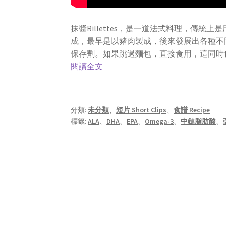
抹醬Rillettes，是一道法式料理，傳
成，最早是以豬肉製成，後來發展出各種不
保存劑。如果跳過麵包，直接食用，這同時
亞
閱讀全文
麻
仁
油
分類:
未分類
、
短片 Short Clips
、
食譜 Recipe
鮭
標籤:
ALA
、
DHA
、
EPA
、
Omega-3
、
中鏈脂肪酸
、
魚
抹
醬
Salmon
Rillettes
Omega-
3
All