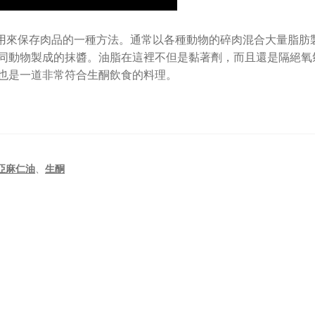
統上是用來保存肉品的一種方法。通常以各種動物的碎肉混合大量脂肪
同動物製成的抹醬。油脂在這裡不但是黏著劑，而且還是隔絕氧
也是一道非常符合生酮飲食的料理。
亞麻仁油
、
生酮