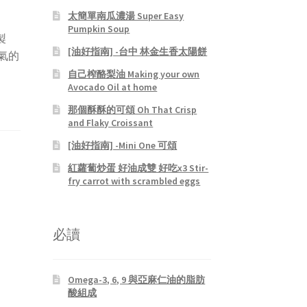
太簡單南瓜濃湯 Super Easy
Pumpkin Soup
製
[油好指南] -台中 林金生香太陽餅
氣的
自己榨酪梨油 Making your own
Avocado Oil at home
那個酥酥的可頌 Oh That Crisp
and Flaky Croissant
[油好指南] -Mini One 可頌
紅蘿蔔炒蛋 好油成雙 好吃x3 Stir-
fry carrot with scrambled eggs
必讀
Omega-3, 6, 9 與亞麻仁油的脂肪
酸組成