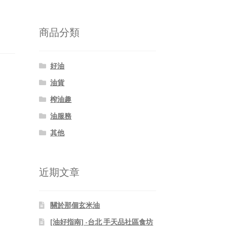
關
鍵
字:
商品分類
好油
油貨
榨油趣
油服務
其他
近期文章
關於那個玄米油
[油好指南] -台北 手天品社區食坊